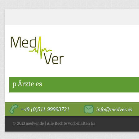
p Ärzte es
+49 (0)511 99993721
info@medver.es
© 2013 medver.de | Alle Rechte vorbehalten Es